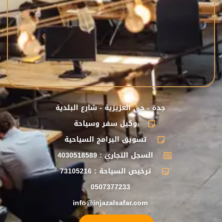
جدة - حي العزيزية - شارع البلدية
وكيل سفر وسياحة
تسويق البرامج السياحية
السجل التجاري : 4030518589
ترخيص السياحة : 73105216
0507377233
info@injazalsafar.com