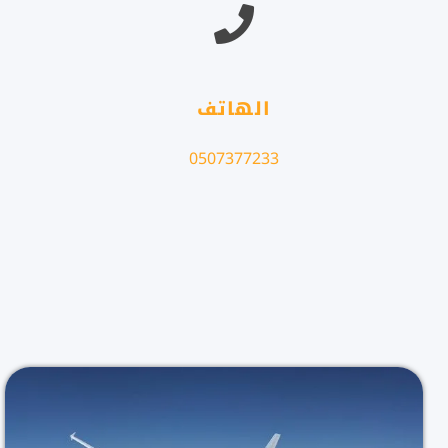
الهاتف
0507377233