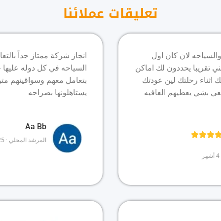
تعليقات عملائنا
والسياحه لان كان اول
انجاز شركة ممتاز جداً بالت
ي تقريبا يحددون لك اماكن
السياحه في كل دوله عليها 
 اثناء رحلتك لين عودتك
بتعامل معهم وسواقينهم متوا
ي بشي يعطيهم العافيه
يستاهلونها بصراحه
Aa Bb
المرشد المحلي · 25 تعليقًا · 3 صور
ر