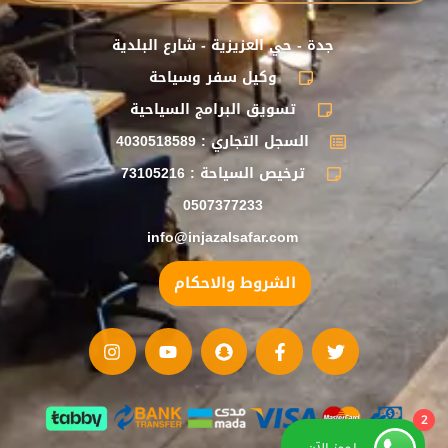
جدة - حي العزيزية - شارع البلدية
وكيل سفر وسياحة
تسويق البرامج السياحية
السجل التجاري : 4030518589
ترخيص السياحة : 73105216
0507377233
info@injazalsafar.com
الشروط والاحكام
2