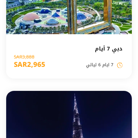
دبي 7 أيام
SAR3,888
SAR2,965
7 ايام 6 ليالي