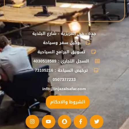
جدة - حي العزيزية - شارع البلدية
وكيل سفر وسياحة
تسويق البرامج السياحية
السجل التجاري : 4030518589
ترخيص السياحة : 73105216
0507377233
info@injazalsafar.com
الشروط والاحكام