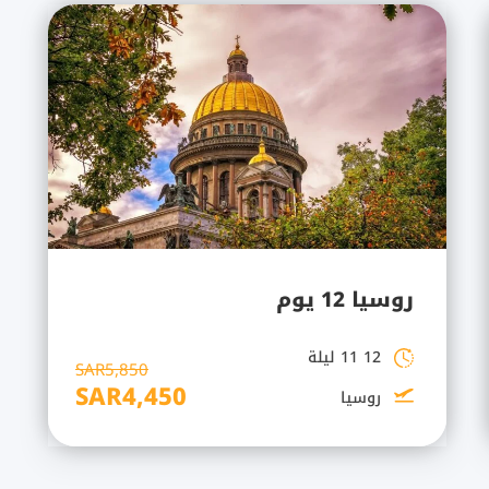
روسيا 12 يوم
12 11 ليلة
SAR5,850
SAR4,450
روسيا